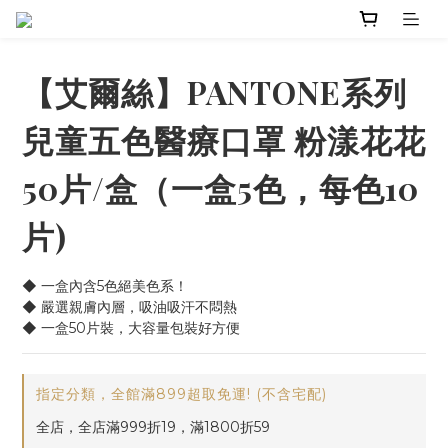
【艾爾絲】PANTONE系列
兒童五色醫療口罩 粉漾花花
50片/盒（一盒5色，每色10
片)
◆ 一盒內含5色絕美色系！
◆ 嚴選親膚內層，吸油吸汗不悶熱
◆ 一盒50片裝，大容量包裝好方便
指定分類，全館滿899超取免運! (不含宅配)
全店，全店滿999折19，滿1800折59