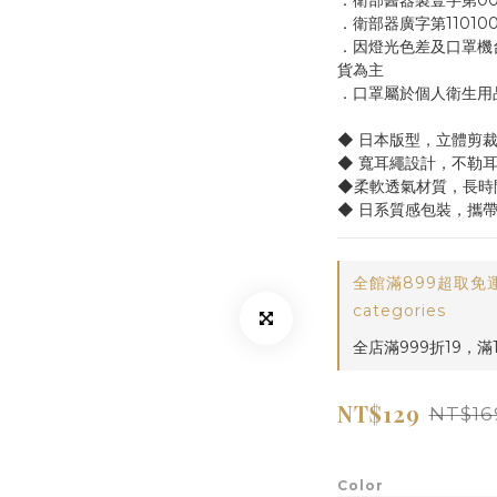
．衛部醫器製壹字第00
．衛部器廣字第11010
．因燈光色差及口罩機
貨為主
．口罩屬於個人衛生用
◆ 日本版型，立體剪
◆ 寬耳繩設計，不勒
◆柔軟透氣材質，長時
◆ 日系質感包裝，攜
全館滿899超取免運! 
categories
全店滿999折19，滿18
NT$129
NT$16
Color