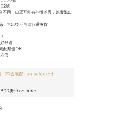
8800號
002號
台不同，口罩可能有些微差異，以實際出
品，售出後不再進行退換貨
裁！
耳好舒適
間配戴也OK
帶方便
(不含宅配) on selected
00折59 on order
9