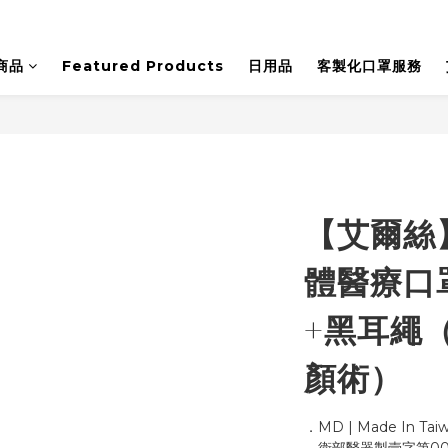
商品
Featured Products
日用品
客製化口罩服務
【艾爾絲
體醫療口罩
+黑耳繩
顏術）
．MD | Made In Tai