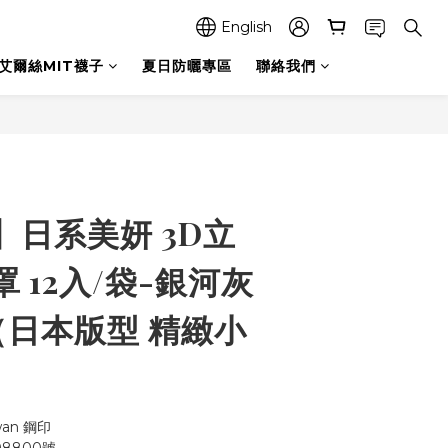
English
艾爾絲MIT襪子
夏日防曬專區
聯絡我們
BUY NOW
】日系美妍 3D立
 12入/袋-銀河灰
（日本版型 精緻小
wan 鋼印