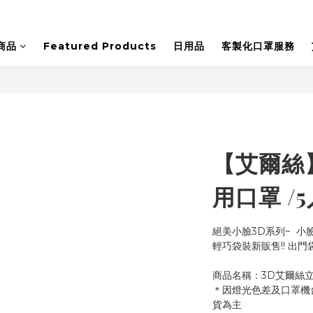
商品
Featured Products
日用品
客製化口罩服務
【艾爾絲
用口罩 /
絕美小臉3D系列~  小
輕巧袋裝新販售!! 出門
商品名稱：3D艾爾絲立
＊因燈光色差及口罩機
貨為主