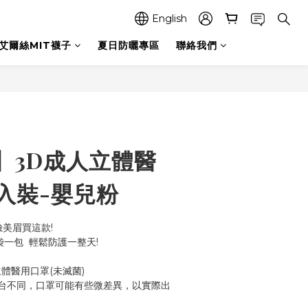
English
艾爾絲MIT襪子
夏日防曬專區
聯絡我們
】3D成人立體醫
5入裝-嬰兒粉
臉美眉買這款!
袋一包  輕鬆防護一整天!
體醫用口罩(未滅菌)
台不同，口罩可能有些微差異，以實際出