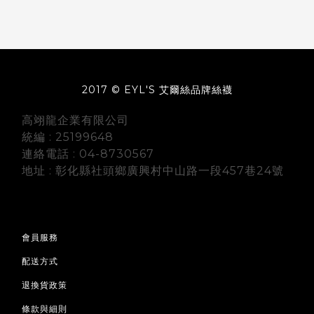
2017 © EYL'S 艾爾絲品牌絲襪
高翊龍企業有限公司
統編 : 25199648
連絡電話 : 04-8730567
地址 : 彰化縣社頭鄉廣興村中山路一段457巷24號
會員服務
配送方式
退換貨政策
條款與細則