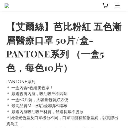
【艾爾絲】芭比粉紅 五色漸
層醫療口罩 50片/盒-
PANTONE系列 （一盒5
色，每色10片）
PANTONE系列
＊ 一盒內含5色絕美色系！
＊ 嚴選親膚內層，吸油吸汗不悶熱
＊ 一盒50片裝，大容量包裝好方便
＊ 最高品質MIT水駐極熔噴不織布
＊ 嚴選內層吸油吸汗材質，舒適長戴不脫妝
＊因燈光色差及口罩機台不同，口罩可能有些微差異，以實際出
貨為主