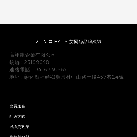
2017 © EYL'S 艾爾絲品牌絲襪
高翊龍企業有限公司
統編 : 25199648
連絡電話 : 04-8730567
地址 : 彰化縣社頭鄉廣興村中山路一段457巷24號
會員服務
配送方式
退換貨政策