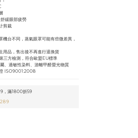
片！
C
層
鐘舒緩眼部疲勞
計剪裁
罩機台不同，蒸氣眼罩可能有些微差異，
生用品，售出後不再進行退換貨
、第三方檢測，符合歐盟EU標準
金屬、過敏性染料、游離甲醛螢光物質
SO9001:2008
9，滿1800折59
289